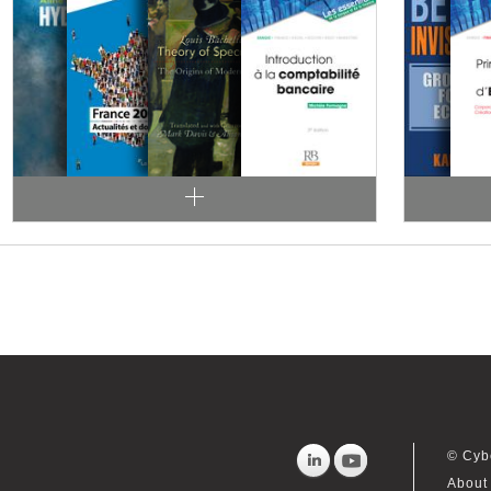
© Cyb
About 