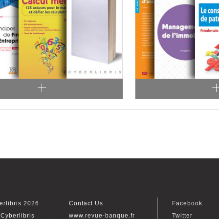
erlibris 2026
Contact Us
Facebook
Cyberlibris
www.revue-banque.fr
Twitter