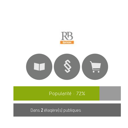
Popularité :
72
%
Dans
2
étagère(s) publiques