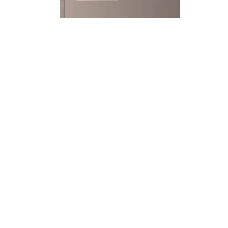
Mémento Droit
commercial 2026
Auteur:
Mercadal,
Barthélémy
Editeur:
Editions Francis