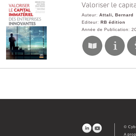
Valoriser le capi
Auteur:
Attali, Bernard
Editeur:
RB édition
Année de Publication: 2
© Cyb
A prop