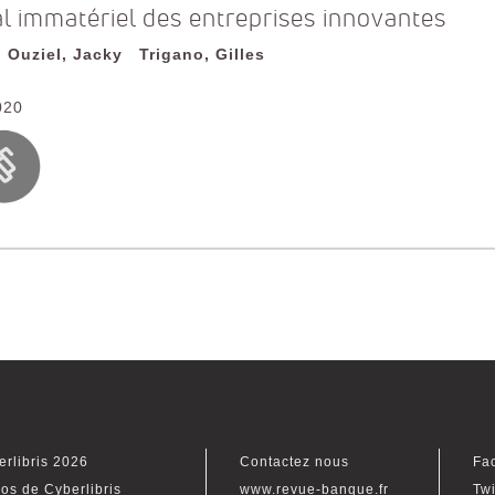
tal immatériel des entreprises innovantes
Ouziel, Jacky
Trigano, Gilles
020
erlibris 2026
Contactez nous
Fa
os de Cyberlibris
www.revue-banque.fr
Twi