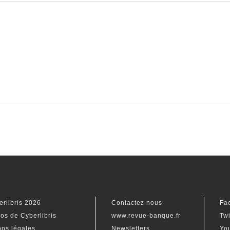
erlibris 2026
Contactez nous
Fa
os de Cyberlibris
www.revue-banque.fr
Twi
ons légales
Newsletters
Yo