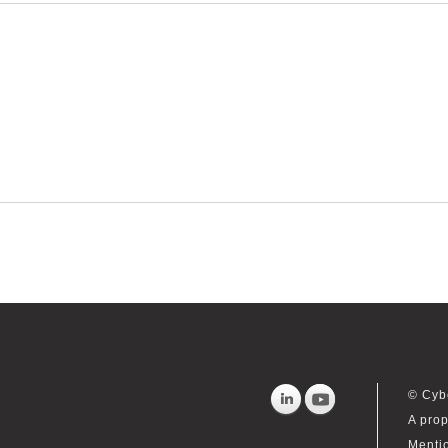
© Cyb
A prop
Menti