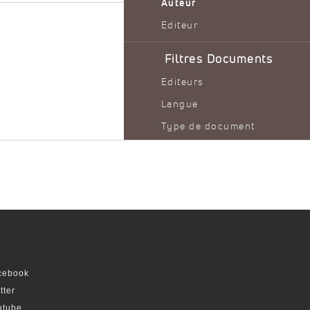
Auteur
Editeur
Filtres Documents
Editeurs
Langue
Type de document
Année de publication
Filtres thématiques
cebook
tter
utube