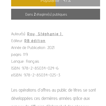
Popularité :
47
%
Dans
2
étagère(s) publiques
Auteur(s):
Roy, Stéphanie J.
Editeur:
RB édition
Année de Publication: 2021
pages: 119
Langue: Français
ISBN: 978-2-85034-024-6
eISBN: 978-2-85034-025-3
Les opérations d’offres au public de titres se sont
développées ces dernières années grâce aux