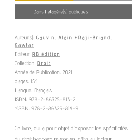
Dans
1
étagère(s) publiques
Auteur(s):
Gauvin, Alain
•
Raji-Briand,
Kawtar
Editeur:
RB édition
Collection:
Droit
Année de Publication: 2021
pages: 154
Langue: Français
ISBN: 978-2-86325-813-2
eISBN: 978-2-86325-814-9
Ce livre, qui a pour objet d’exposer les spécificités
du droit bancaire marocain, offre au lecteur