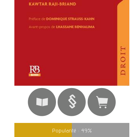
Popularité :
49
%