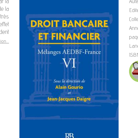
ar la
Aute
de la
Edit
très
Coll
effet
Anné
dent
pag
ion...
Lan
ISB