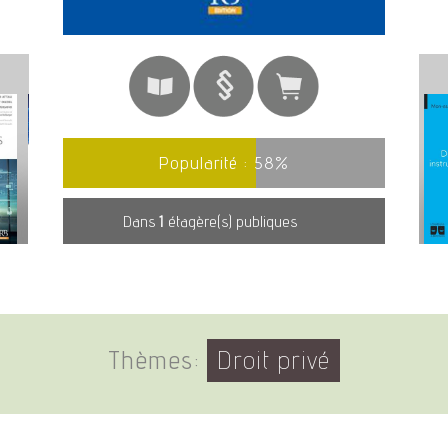
Popularité :
58
%
Dans
1
étagère(s) publiques
Thèmes:
Droit privé