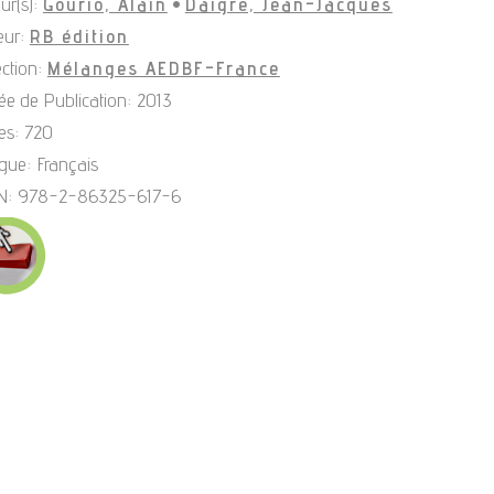
ur(s):
Gourio, Alain
•
Daigre, Jean-Jacques
eur:
RB édition
ection:
Mélanges AEDBF-France
e de Publication: 2013
es: 720
gue: Français
N: 978-2-86325-617-6